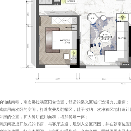
家的轴线南移，南次卧拉满至阳台位置，舒适的采光区域打造活力儿童房；
区域借用南次卧的空间，打造玄关及鞋帽区，鞋子收纳，次净衣区地打造让
来厨房的位置，扩大餐厅使用面积，增加餐导一体；
朝南房间变成开放式的书房，与客厅连通，规划入公区范围，并在朝南位