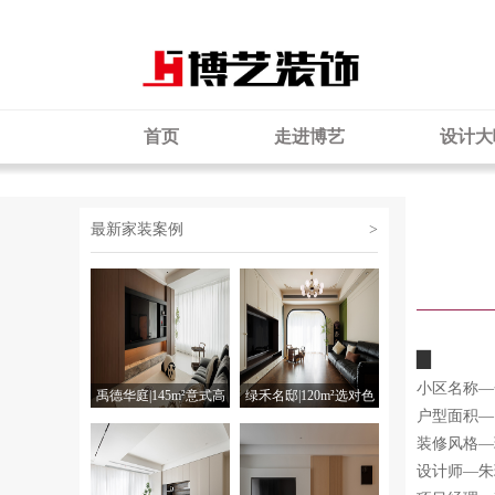
首页
走进博艺
设计大
最新家装案例
>
▇
小区名称—
禹德华庭|145m²意式高
绿禾名邸|120m²选对色
户型面积—1
级质感里，藏着温柔日
彩，法式复古搬回家
装修风格—
常
设计师—朱