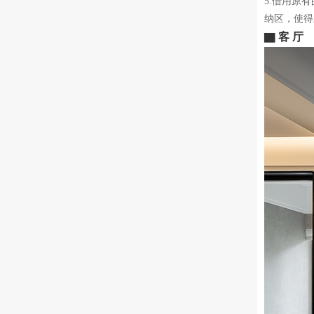
5.借用原
纳区，使得
▇ 客 厅