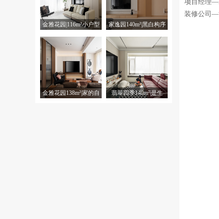
项目经理—
装修公司—
金雅花园|116m²小户型
家逸园140m²|黑白构序
横厅玩出大平层的格局
原木生温 筑就四口之家
的成长诗篇
金雅花园138m²|家的自
翡翠四季140m²|是生
由式：拒绝定义，随心
活，更是奔赴的意义
而居