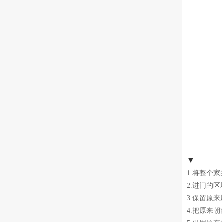
▼
1.将整个
2.进门的
3.保留原
4.把原来