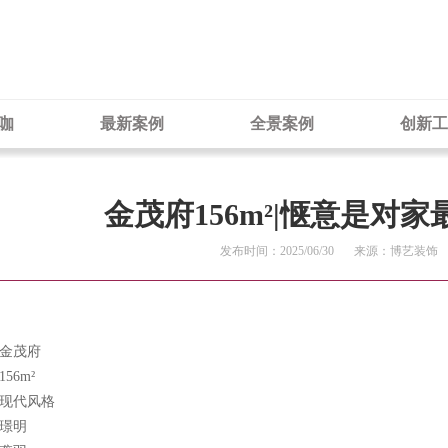
咖
最新案例
全景案例
创新工
金茂府156m²|惬意是对
发布时间：2025/06/30
来源：博艺装饰
金茂府
56m²
现代风格
璟明