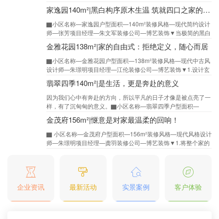
尚美学为核心，打破面积的束缚，通过
家逸园140m²|黑白构序原木生温 筑就四口之家的成长诗篇
▇小区名称—家逸园户型面积—140m²装修风格—现代简约设计
师—张芳项目经理—朱文军装修公司—博艺装饰▼当极简的黑白
遇见温润的原木，当一个家需要承载四
金雅花园138m²|家的自由式：拒绝定义，随心而居
▇小区名称—金雅花园户型面积—138m²装修风格—现代中古风
设计师—朱璟明项目经理—江伦装修公司—博艺装饰▼1.设计玄
关造型，避免开门见厅，形成空间层
翡翠四季140m²|是生活，更是奔赴的意义
因为我们心中有奔赴的方向，所以平凡的日子才像是被点亮了一
样，有了沉甸甸的意义。▇小区名称—翡翠四季户型面积—
140m²装修风格—现代风设计师—陆敏锫装
金茂府156m²|惬意是对家最温柔的回响！
▇ 小区名称—金茂府户型面积—156m²装修风格—现代风格设计
师—朱璟明项目经理—龚羽装修公司—博艺装饰▼1.将整个家的
轴线南移，南次卧拉满
企业资讯
最新活动
实景案例
客户体验