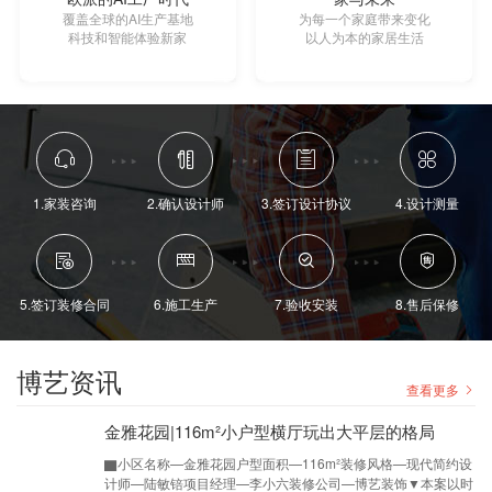
覆盖全球的AI生产基地
为每一个家庭带来变化
科技和智能体验新家
以人为本的家居生活
1.家装咨询
2.确认设计师
3.签订设计协议
4.设计测量
5.签订装修合同
6.施工生产
7.验收安装
8.售后保修
博艺资讯
查看更多
金雅花园|116m²小户型横厅玩出大平层的格局
▇小区名称—金雅花园户型面积—116m²装修风格—现代简约设
计师—陆敏锫项目经理—李小六装修公司—博艺装饰▼本案以时